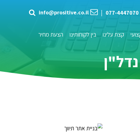
info@prositive.co.il
|
077-4447070
ועי
קצת עלינו
בין לקוחותינו
הצעת מחיר
נדל"ן