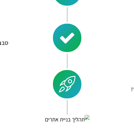
סבב 
!