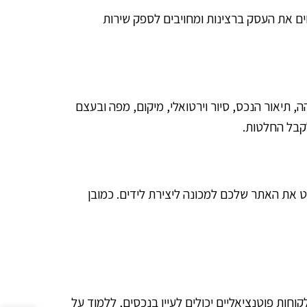
ים את העסק ברצינות ומחויבים לספק שירות
 תיאור הנכס, סיור וירטואלי, מיקום, מפה ובעצם
לקבל החלטות.
ט את האתר שלכם למכונה ליצירת לידים. כמובן
ת! אתר אינטרנט פעיל, עובד ונגיש 24/7 ואין צורך בשום עובד! לקוחות פוטנציאליים יכולים לעיין בנכסים, ללמוד על