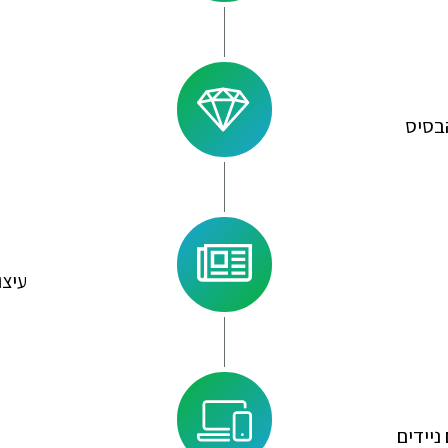
הבסיס
עיצו
יידים