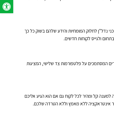
פתח סרגל 
י נדל"ן לחלוק המומחיות והידע שלהם בשוק כל כך
בתחום ולגייס לקוחות חדשים.
נדל"ן, אתר אינטרנט נותן לסוכני נדל"ן יתרון משמעותי. תוכלו להתבלט על פני 90% מהמתחרים המסתמכים על פלטפורמות צד שלישי, המציגות
 למענה קל ומהיר לכל לקוח גם אם הוא הגיע אליכם
יצור אינטראקציה ללא מאמץ וללא הטרדה שלכם.