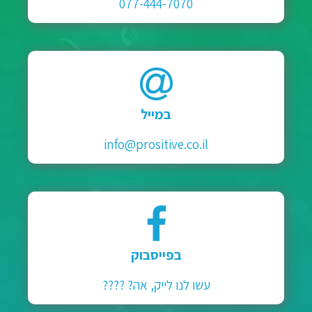
077-444-7070
במייל
info@prositive.co.il
בפייסבוק
עשו לנו לייק, אה? ????