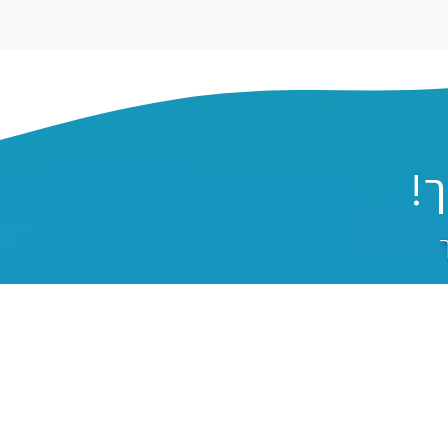
!
ך
סבוק
באינסטגרם