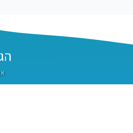
הג
אנ
בוואטסאפ
בטלפ