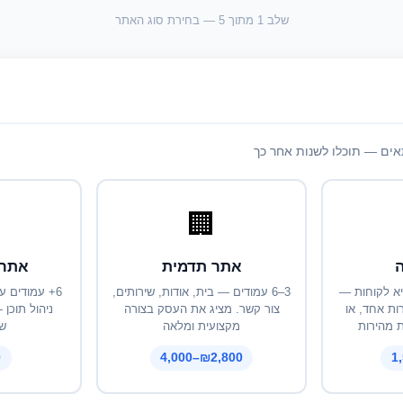
שלב 1 מתוך 5 — בחירת סוג האתר
ים — תוכלו לשנות אחר כך
🏢
ה
אתר תדמית
אתר 
א לקוחות —
3–6 עמודים — בית, אודות, שירותים,
6+ עמודים ע
ות אחד, או
צור קשר. מציג את העסק בצורה
ניהול תוכן
 מהירות
מקצועית ומלאה
שר
+
₪2,800–4,000