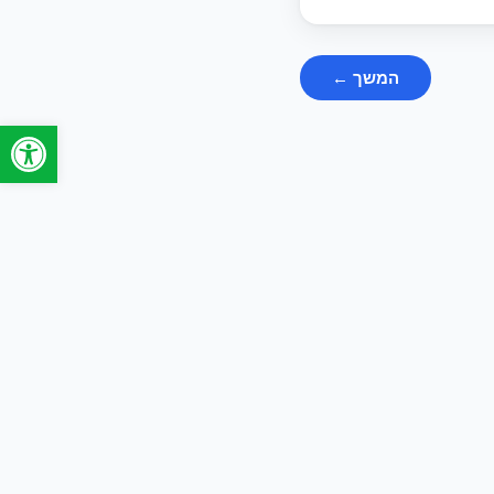
המשך ←
פתח סרגל 