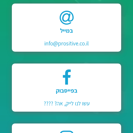
במייל
info@prositive.co.il
בפייסבוק
עשו לנו לייק, אה? ????