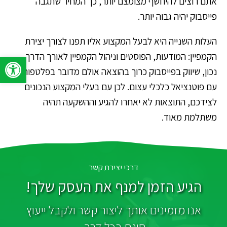
אתם רוצים להיחשף מצומצם יותר, כך המחיר שתגבה
פייסבוק יהיה גבוה יותר.
העלות השנייה היא לבעל המקצוע אליו תפנו לצורך יצירת
הקמפיין: המודעות, הפוסטים וניהול הקמפיין לאורך הדרך.
פתח סרגל 
נכון, שיווק בפייסבוק כרוך בהוצאה אולם מדובר בפלטפורמה
עם פוטנציאל כלכלי עצום. לכן עם בעלי המקצוע הנכונים
לצידכם, התוצאות לא יאחרו להגיע וההשקעה תהיה
משתלמת מאוד.
דרכי יצירת קשר
הגיע הזמן למנף את העסק שלך!
אנו מזמינים אותך ליצור קשר ולקבל ייעוץ
חינם בכל דרך