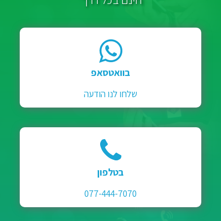
בוואטסאפ
שלחו לנו הודעה
בטלפון
077-444-7070