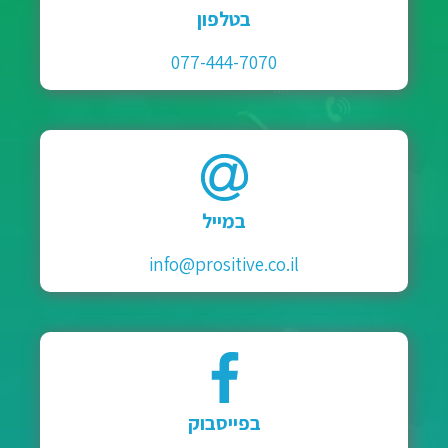
בטלפון
077-444-7070
במייל
info@prositive.co.il
בפייסבוק