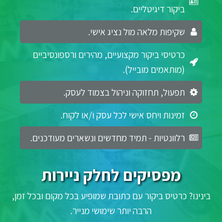
ביקור דיגיטליים.
שקיפות מלאה מול נציג אישי.
כרטיסי ביקור מקצועיים, מהירים ורספונסיביים
(מותאמים מובייל).
תפעול, תחזוקה וניהול בצמוד לעסק.
זמינות ויחס אישי לכל עסק ו/או לקוח.
רלוונטיות - תמיד מחדשים ונשארים מעודכנים.
מפסיקים לחלק ניירות
בינינו? כרטיס ביקור עם כתובת שמופיע בכל מקום ובכל זמן,
הרבה יותר שימושי מנייר.