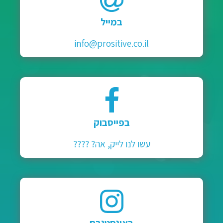
במייל
info@prositive.co.il
בפייסבוק
עשו לנו לייק, אה? ????